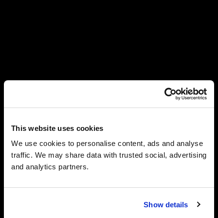
Desfile de las Campeonas 2027
Desfile Con Las Mejores Escuelas de Samba del
Grupo Especial
This website uses cookies
We use cookies to personalise content, ads and analyse
traffic. We may share data with trusted social, advertising
and analytics partners.
Show details