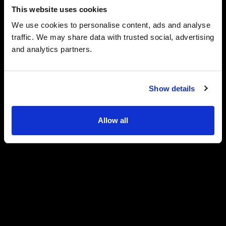
This website uses cookies
We use cookies to personalise content, ads and analyse
traffic. We may share data with trusted social, advertising
and analytics partners.
Show details
Allow all